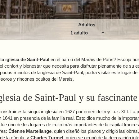
Adultos
la iglesia de Saint-Paul
en el barrio del Marais de París? Escoja nu
el confort y bienestar que necesita para disfrutar plenamente de su e
 pocos minutos de la iglesia de Saint-Paul, podrá visitar este lugar de 
soros y rincones ocultos del Marais.
glesia de Saint-Paul y su fascinante
nstruir esta singular iglesia en 1627 por orden del rey Luis XIII. La
n 1641 en presencia de la familia real. Esto dice mucho de la importan
ue uno de los lugares de culto más importantes de la capital france
res:
Étienne Martellange
, quien diseñó los planos y dirigió las obras
de la cúpula, y
Charles Turmel
, quien se ocupó de la decoración inte