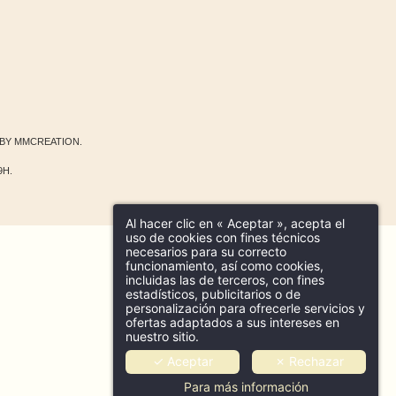
 BY
MMCREATION
.
9H.
Al hacer clic en « Aceptar », acepta el
uso de cookies con fines técnicos
necesarios para su correcto
funcionamiento, así como cookies,
incluidas las de terceros, con fines
estadísticos, publicitarios o de
personalización para ofrecerle servicios y
ofertas adaptados a sus intereses en
nuestro sitio.
✓ Aceptar
✗ Rechazar
Para más información