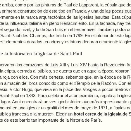
e arriba, como por las pinturas de Paul de Lapparent, la cúpula que do
a primera construcción de este tipo en Francia y una de las pocas que
ormente en la marca arquitectónica de las iglesias jesuitas. Esta cúpu
e la influencia italiana en pleno Renacimiento. En la fachada, hay tre
l segundo nivel, y la de San Luis en el tercer nivel. También podrá co
 Saint-Paul-des-Champs, destruida en 1799. En el interior de este lu
s: elementos dorados, cuadros y estatuas decoran ricamente la igles
 la historia en la iglesia de Saint-Paul
servaron los corazones de Luis XIII y Luis XIV hasta la Revolución fr
la cripta, cerrada al público, se cuenta que en aquella época robaron
a roja con ellos. Con más certeza, sabemos que, en la época de la Rev
 un almacén de libros conocido como el «Templo de la Razón». Con el
glesia. Victor Hugo, que vivía en la place des Vosges a pocos metros de
 Saint-Paul en 1843. Para celebrar el acontecimiento, regaló a la igles
 lugar. Aquí encontrará un vestigio histórico aún más impresionante 
o así en una iglesia: un grafiti del mes de mayo de 1871, a finales d
blica francesa o la muerte». Elegir un
hotel cerca de la iglesia de 
e de este barrio tan importante de la historia de París.