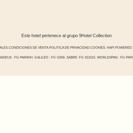
Este hotel pertenece al grupo 9Hotel Collection
ALES
.
CONDICIONES DE VENTA
.
POLITICA DE PRIVACIDAD
.
COOKIES
.
HAPI
POWERED
ADEUS : FG PAR9HH. GALILEO : FG I1056. SABRE: FG 321015. WORLDSPAN : FG PAR