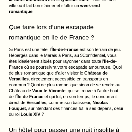
ville où il fait bon s’aimer et s’offrir un 
week-end 
romantique
. 
Que faire lors d’une escapade 
romantique en Ile-de-France ?
CHAMBRES & SUITES
Si Paris est une fête, l’
Île-de-France
 est son terrain de jeu. 
SERVICES
Hébergés dans le Marais à Paris, au 9Confidentiel, vous 
GALERIE
êtes idéalement situés pour rayonner dans toute l’
Ile-de-
France
 où se poursuivra votre escapade amoureuse. Quoi 
OFFRES
de plus romantique que d’aller visiter le 
Château de 
TOURISME
Versailles
, directement accessible en transports en 
commun ? Quoi de plus romantique sinon de se rendre au 
GROUPES & BUSINESS
Château de 
Vaux-le-Vicomte
, qui se trouve à l’autre bout 
NOS ENGAGEMENTS
de l’
Île-de-France
 et qui fut, en son temps, le concurrent 
direct de 
Versailles
, comme son bâtisseur, 
Nicolas 
Fouquet
, surintendant des finances fut, à ses dépens, celui 
FR
EN
ES
du roi 
Louis XIV
 ? 
Un hôtel pour passer une nuit insolite à 