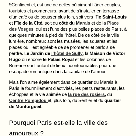
9Confidentiel, est une de celles où aiment flâner couples, 
touristes et promeneurs, avant de s’installer en terrasse 
d’un café ou de pousser plus loin, soit vers l’
île Saint-Louis
et 
l'île de la Cité,
 soit du 
côté du 
Marais
 et de 
la Place 
des Vosges
, qui est l’une des plus belles places de Paris, à 
quelques minutes à pied de l’hôtel. De ce côté de la ville 
lumière, nombreux sont les musées, les squares et les 
places où il est agréable de se promener et parfois se 
perdre. L
e Jardin de 
l’hôtel de Sully
, la 
Maison de Victor 
Hugo
 ou encore 
le Palais Royal
 et les colonnes de 
Burenne sont autant de lieux incontournables pour une 
escapade romantique dans la capitale de l’amour. 
Mais l’on aime également dans ce quartier du Marais à 
Paris le fourmillement d’activités, les petits restaurants, les 
échoppes et la vie animée de 
la rue des rosiers
,
 du 
Centre Pompidou
et, plus loin, du Sentier et du
 quartier 
de Montorgueil.
Pourquoi Paris est-elle la ville des 
amoureux ?