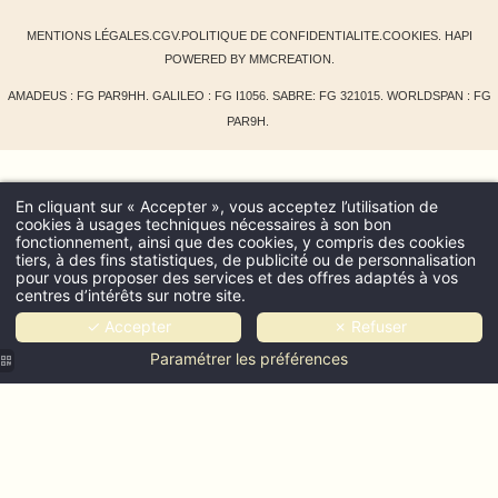
MENTIONS LÉGALES
.
CGV
.
POLITIQUE DE CONFIDENTIALITE
.
COOKIES
.
HAPI
POWERED BY
MMCREATION
.
AMADEUS : FG PAR9HH. GALILEO : FG I1056. SABRE: FG 321015. WORLDSPAN : FG
PAR9H.
En cliquant sur « Accepter », vous acceptez l’utilisation de
cookies à usages techniques nécessaires à son bon
fonctionnement, ainsi que des cookies, y compris des cookies
tiers, à des fins statistiques, de publicité ou de personnalisation
pour vous proposer des services et des offres adaptés à vos
centres d’intérêts sur notre site.
✓ Accepter
✗ Refuser
Paramétrer les préférences
9hotel
9hotel
confidentiel
confidentiel