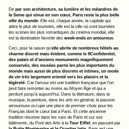
De 
par son architecture, sa lumière et les méandres de 
la Seine qui sinue en son cœur, Paris reste la plus belle 
ville du monde.
 Elle est, chaque année, la capitale qui 
attire le plus de touristes, elle est la ville où sont tournées 
les scènes les plus romantiques du cinéma mondial, elle 
est la destination favorite des 
week-ends en amoureux
. 
Ceci, pour la raison qu’
elle abrite de nombreux hôtels au 
charme discret mais évident, comme le 9Confidentiel, 
des palais et d’anciens monuments magnifiquement 
conservés, des musées parmi les plus importants du 
monde mais aussi de plus discrets et intimes, un mode 
de vie très largement orienté vers les plaisirs et la 
légèreté
. Car l’amour est une tradition française que l’on 
peut faire remonter au moins au Moyen Âge et qui a 
perduré jusqu'à aujourd'hui. Dans la littérature, dans la 
musique, la peinture, dans les arts en général, la passion 
amoureuse occupe une place de premier choix pour les 
Français dont le cœur bat à Paris. Et cette ancienne 
tradition résonne dans les rues de Paris et sur ses 
bâtiments, du Pont des Arts à la 
Tour Eiffel
, en passant par 
la Butte Montmartre et le Quartier latin
. Paris est une 