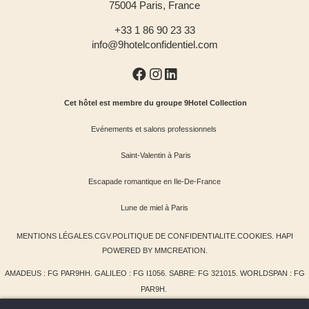
75004 Paris, France
+33 1 86 90 23 33
info@9hotelconfidentiel.com
Cet hôtel est membre du groupe 9Hotel Collection
Evénements et salons professionnels
Saint-Valentin à Paris
Escapade romantique en Ile-De-France
Lune de miel à Paris
MENTIONS LÉGALES
.
CGV
.
POLITIQUE DE CONFIDENTIALITE
.
COOKIES
.
HAPI
POWERED BY
MMCREATION
.
AMADEUS : FG PAR9HH. GALILEO : FG I1056. SABRE: FG 321015. WORLDSPAN : FG
PAR9H.