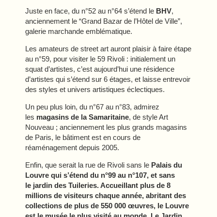
Juste en face, du n°52 au n°64 s’étend le
BHV
,
anciennement le “Grand Bazar de l’Hôtel de Ville”,
galerie marchande emblématique.
Les amateurs de street art auront plaisir à faire étape
au n°59, pour visiter le 59 Rivoli : initialement un
squat d’artistes, c’est aujourd’hui une résidence
d’artistes qui s’étend sur 6 étages, et laisse entrevoir
des styles et univers artistiques éclectiques.
Un peu plus loin, du n°67 au n°83, admirez
les
magasins de la Samaritaine
, de style Art
Nouveau ; anciennement les plus grands magasins
CHAMBRES & SUITES
de Paris, le bâtiment est en cours de
réaménagement depuis 2005.
SERVICES
GALERIE
Enfin, que serait la rue de Rivoli sans le
Palais du
Louvre qui s’étend du n°99 au n°107, et sans
OFFRES
le
jardin des Tuileries
. Accueillant plus de 8
TOURISME
millions de visiteurs chaque année, abritant des
GROUPES & BUSINESS
collections de plus de 550 000 œuvres, le Louvre
est le musée le plus visité au monde. Le Jardin