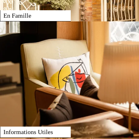
En Famille
CHAMBRES & SUITES
SERVICES
GALERIE
OFFRES
TOURISME
GROUPES & BUSINESS
NOS ENGAGEMENTS
Informations Utiles
FR
EN
ES