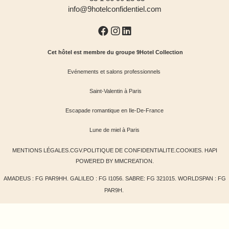
info@9hotelconfidentiel.com
Cet hôtel est membre du groupe 9Hotel Collection
Evénements et salons professionnels
Saint-Valentin à Paris
Escapade romantique en Ile-De-France
Lune de miel à Paris
MENTIONS LÉGALES
.
CGV
.
POLITIQUE DE CONFIDENTIALITE
.
COOKIES
.
HAPI
POWERED BY
MMCREATION
.
AMADEUS : FG PAR9HH. GALILEO : FG I1056. SABRE: FG 321015. WORLDSPAN : FG
PAR9H.