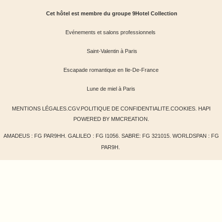
Cet hôtel est membre du groupe 9Hotel Collection
Evénements et salons professionnels
Saint-Valentin à Paris
Escapade romantique en Ile-De-France
Lune de miel à Paris
MENTIONS LÉGALES
.
CGV
.
POLITIQUE DE CONFIDENTIALITE
.
COOKIES
.
HAPI
POWERED BY
MMCREATION
.
AMADEUS : FG PAR9HH. GALILEO : FG I1056. SABRE: FG 321015. WORLDSPAN : FG
PAR9H.