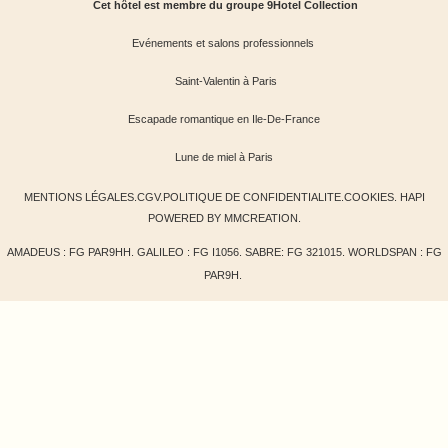
Cet hôtel est membre du groupe 9Hotel Collection
Evénements et salons professionnels
Saint-Valentin à Paris
Escapade romantique en Ile-De-France
Lune de miel à Paris
MENTIONS LÉGALES
.
CGV
.
POLITIQUE DE CONFIDENTIALITE
.
COOKIES
.
HAPI
POWERED BY
MMCREATION
.
AMADEUS : FG PAR9HH. GALILEO : FG I1056. SABRE: FG 321015. WORLDSPAN : FG
PAR9H.